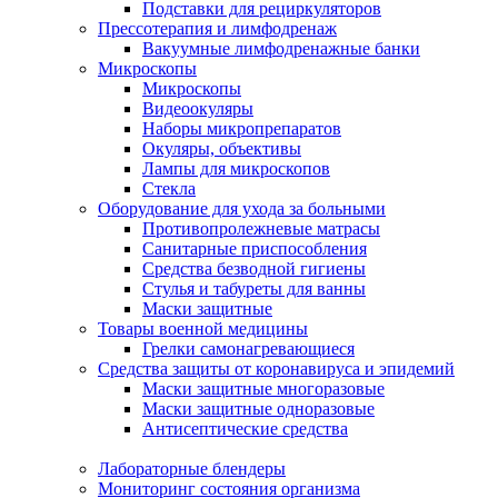
Подставки для рециркуляторов
Прессотерапия и лимфодренаж
Вакуумные лимфодренажные банки
Микроскопы
Микроскопы
Видеоокуляры
Наборы микропрепаратов
Окуляры, объективы
Лампы для микроскопов
Стекла
Оборудование для ухода за больными
Противопролежневые матрасы
Санитарные приспособления
Средства безводной гигиены
Стулья и табуреты для ванны
Маски защитные
Товары военной медицины
Грелки самонагревающиеся
Средства защиты от коронавируса и эпидемий
Маски защитные многоразовые
Маски защитные одноразовые
Антисептические средства
Лабораторные блендеры
Мониторинг состояния организма