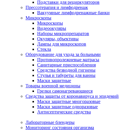
Подставки для рециркуляторов
Прессотерапия и лимфодренаж
Вакуумные лимфодренажные банки
Микроскопы
Микроскопы
Видеоокуляры
Наборы микропрепаратов
Окуляры, объективы
Лампы для микроскопов
Стекла
Оборудование для ухода за больными
Противопролежневые матрасы
Санитарные приспособления
Средства безводной гигиены
Стулья и табуреты для ванны
Маски защитные
Товары военной медицины
Грелки самонагревающиеся
Средства защиты от коронавируса и эпидемий
Маски защитные многоразовые
Маски защитные одноразовые
Антисептические средства
Лабораторные блендеры
Мониторинг состояния организма