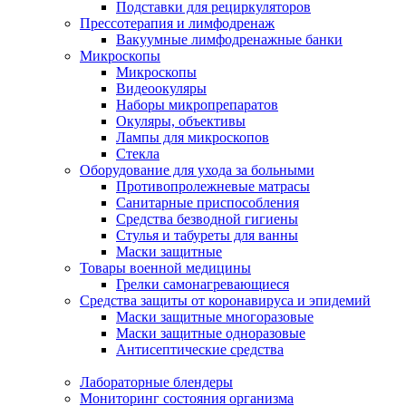
Подставки для рециркуляторов
Прессотерапия и лимфодренаж
Вакуумные лимфодренажные банки
Микроскопы
Микроскопы
Видеоокуляры
Наборы микропрепаратов
Окуляры, объективы
Лампы для микроскопов
Стекла
Оборудование для ухода за больными
Противопролежневые матрасы
Санитарные приспособления
Средства безводной гигиены
Стулья и табуреты для ванны
Маски защитные
Товары военной медицины
Грелки самонагревающиеся
Средства защиты от коронавируса и эпидемий
Маски защитные многоразовые
Маски защитные одноразовые
Антисептические средства
Лабораторные блендеры
Мониторинг состояния организма