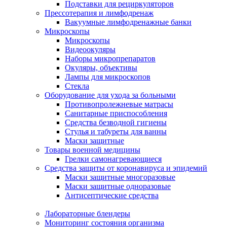
Подставки для рециркуляторов
Прессотерапия и лимфодренаж
Вакуумные лимфодренажные банки
Микроскопы
Микроскопы
Видеоокуляры
Наборы микропрепаратов
Окуляры, объективы
Лампы для микроскопов
Стекла
Оборудование для ухода за больными
Противопролежневые матрасы
Санитарные приспособления
Средства безводной гигиены
Стулья и табуреты для ванны
Маски защитные
Товары военной медицины
Грелки самонагревающиеся
Средства защиты от коронавируса и эпидемий
Маски защитные многоразовые
Маски защитные одноразовые
Антисептические средства
Лабораторные блендеры
Мониторинг состояния организма