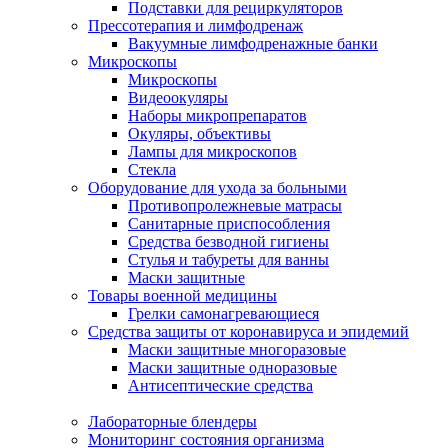
Подставки для рециркуляторов
Прессотерапия и лимфодренаж
Вакуумные лимфодренажные банки
Микроскопы
Микроскопы
Видеоокуляры
Наборы микропрепаратов
Окуляры, объективы
Лампы для микроскопов
Стекла
Оборудование для ухода за больными
Противопролежневые матрасы
Санитарные приспособления
Средства безводной гигиены
Стулья и табуреты для ванны
Маски защитные
Товары военной медицины
Грелки самонагревающиеся
Средства защиты от коронавируса и эпидемий
Маски защитные многоразовые
Маски защитные одноразовые
Антисептические средства
Лабораторные блендеры
Мониторинг состояния организма