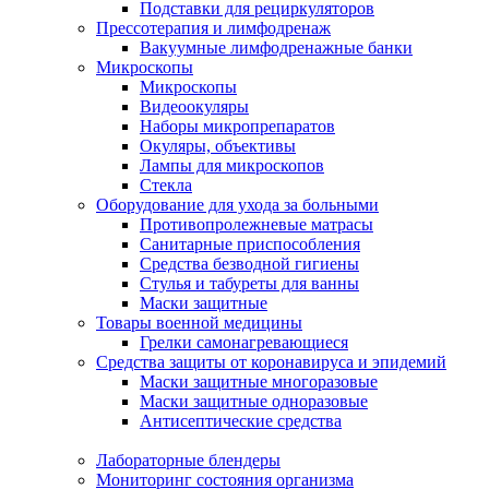
Подставки для рециркуляторов
Прессотерапия и лимфодренаж
Вакуумные лимфодренажные банки
Микроскопы
Микроскопы
Видеоокуляры
Наборы микропрепаратов
Окуляры, объективы
Лампы для микроскопов
Стекла
Оборудование для ухода за больными
Противопролежневые матрасы
Санитарные приспособления
Средства безводной гигиены
Стулья и табуреты для ванны
Маски защитные
Товары военной медицины
Грелки самонагревающиеся
Средства защиты от коронавируса и эпидемий
Маски защитные многоразовые
Маски защитные одноразовые
Антисептические средства
Лабораторные блендеры
Мониторинг состояния организма