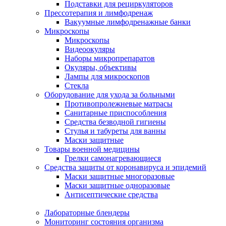
Подставки для рециркуляторов
Прессотерапия и лимфодренаж
Вакуумные лимфодренажные банки
Микроскопы
Микроскопы
Видеоокуляры
Наборы микропрепаратов
Окуляры, объективы
Лампы для микроскопов
Стекла
Оборудование для ухода за больными
Противопролежневые матрасы
Санитарные приспособления
Средства безводной гигиены
Стулья и табуреты для ванны
Маски защитные
Товары военной медицины
Грелки самонагревающиеся
Средства защиты от коронавируса и эпидемий
Маски защитные многоразовые
Маски защитные одноразовые
Антисептические средства
Лабораторные блендеры
Мониторинг состояния организма