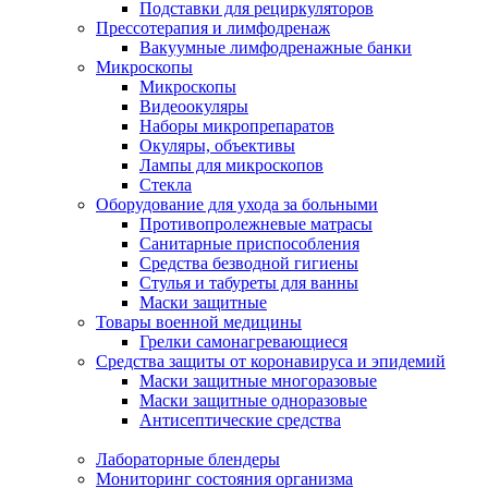
Подставки для рециркуляторов
Прессотерапия и лимфодренаж
Вакуумные лимфодренажные банки
Микроскопы
Микроскопы
Видеоокуляры
Наборы микропрепаратов
Окуляры, объективы
Лампы для микроскопов
Стекла
Оборудование для ухода за больными
Противопролежневые матрасы
Санитарные приспособления
Средства безводной гигиены
Стулья и табуреты для ванны
Маски защитные
Товары военной медицины
Грелки самонагревающиеся
Средства защиты от коронавируса и эпидемий
Маски защитные многоразовые
Маски защитные одноразовые
Антисептические средства
Лабораторные блендеры
Мониторинг состояния организма