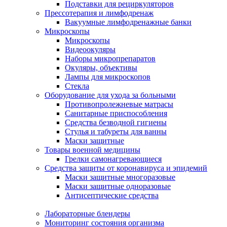
Подставки для рециркуляторов
Прессотерапия и лимфодренаж
Вакуумные лимфодренажные банки
Микроскопы
Микроскопы
Видеоокуляры
Наборы микропрепаратов
Окуляры, объективы
Лампы для микроскопов
Стекла
Оборудование для ухода за больными
Противопролежневые матрасы
Санитарные приспособления
Средства безводной гигиены
Стулья и табуреты для ванны
Маски защитные
Товары военной медицины
Грелки самонагревающиеся
Средства защиты от коронавируса и эпидемий
Маски защитные многоразовые
Маски защитные одноразовые
Антисептические средства
Лабораторные блендеры
Мониторинг состояния организма