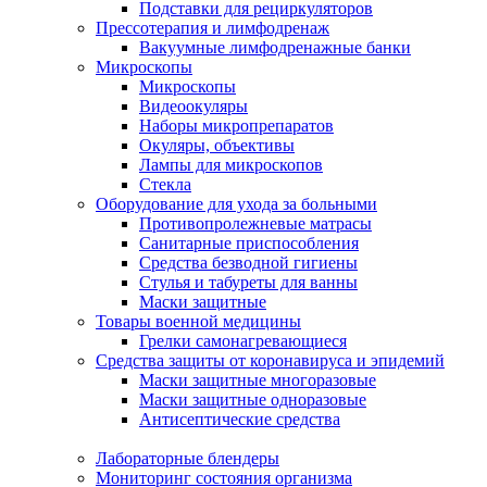
Подставки для рециркуляторов
Прессотерапия и лимфодренаж
Вакуумные лимфодренажные банки
Микроскопы
Микроскопы
Видеоокуляры
Наборы микропрепаратов
Окуляры, объективы
Лампы для микроскопов
Стекла
Оборудование для ухода за больными
Противопролежневые матрасы
Санитарные приспособления
Средства безводной гигиены
Стулья и табуреты для ванны
Маски защитные
Товары военной медицины
Грелки самонагревающиеся
Средства защиты от коронавируса и эпидемий
Маски защитные многоразовые
Маски защитные одноразовые
Антисептические средства
Лабораторные блендеры
Мониторинг состояния организма