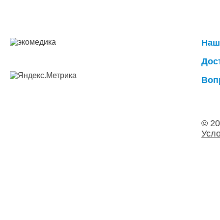
Наш
Дос
Воп
© 2
Усло