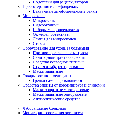
Подставки для рециркуляторов
Прессотерапия и лимфодренаж
Вакуумные лимфодренажные банки
Микроскопы
Микроскопы
Видеоокуляры
Наборы микропрепаратов
Окуляры, объективы
Лампы для микроскопов
Стекла
Оборудование для ухода за больными
Противопролежневые матрасы
Санитарные приспособления
Средства безводной гигиены
Стулья и табуреты для ванны
Маски защитные
Товары военной медицины
Грелки самонагревающиеся
Средства защиты от коронавируса и эпидемий
Маски защитные многоразовые
Маски защитные одноразовые
Антисептические средства
Лабораторные блендеры
Мониторинг состояния организма