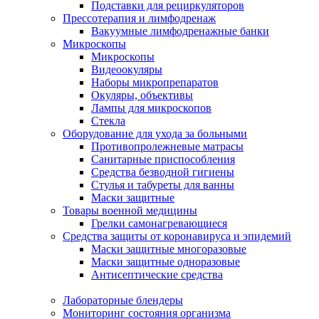
Подставки для рециркуляторов
Прессотерапия и лимфодренаж
Вакуумные лимфодренажные банки
Микроскопы
Микроскопы
Видеоокуляры
Наборы микропрепаратов
Окуляры, объективы
Лампы для микроскопов
Стекла
Оборудование для ухода за больными
Противопролежневые матрасы
Санитарные приспособления
Средства безводной гигиены
Стулья и табуреты для ванны
Маски защитные
Товары военной медицины
Грелки самонагревающиеся
Средства защиты от коронавируса и эпидемий
Маски защитные многоразовые
Маски защитные одноразовые
Антисептические средства
Лабораторные блендеры
Мониторинг состояния организма